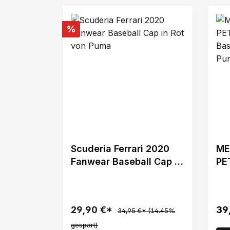
Rabatt
%
Scuderia Ferrari 2020
ME
Fanwear Baseball Cap in
PE
Rot von Puma
Ba
Pu
29,90 €*
39
34,95 €*
(14.45%
gespart)