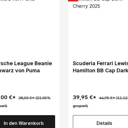
rsche League Beanie
Scuderia Ferrari Lewi
hwarz von Puma
Hamilton BB Cap Dar
Cherry 2025
,00 €*
39,95 €*
38,00 €*
(21.05%
44,95 €*
(11.1
art)
gespart)
In den Warenkorb
Details