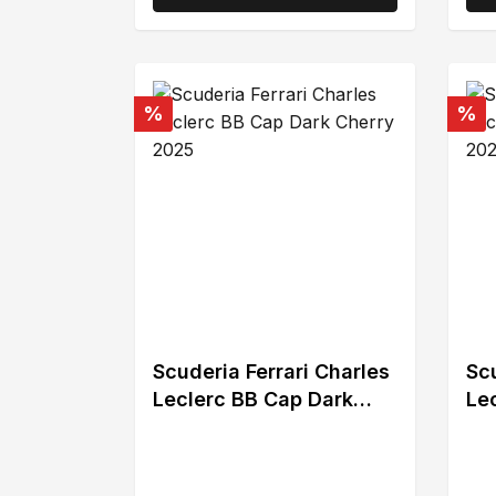
Rabatt
Rab
%
%
Scuderia Ferrari Charles
Scu
Leclerc BB Cap Dark
Lec
Cherry 2025
20