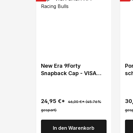
New Era 9Forty
Po
Snapback Cap - VISA
sc
CASH APP Racing Bulls
24,95 €*
30
46,00 €*
(45.76%
gespart)
gesp
In den Warenkorb