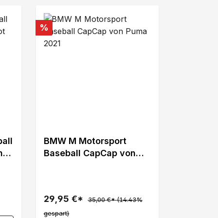
Rabatt
%
all
BMW M Motorsport
n
Baseball CapCap von
ma
Puma 2021
29,95 €*
35,00 €*
(14.43%
gespart)