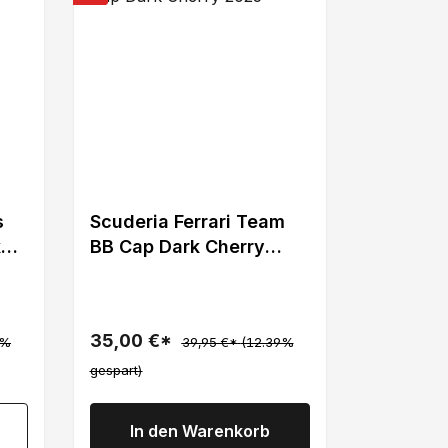
s
Scuderia Ferrari Team
k
BB Cap Dark Cherry
2025
35,00 €*
2%
39,95 €*
(12.39%
gespart)
In den Warenkorb