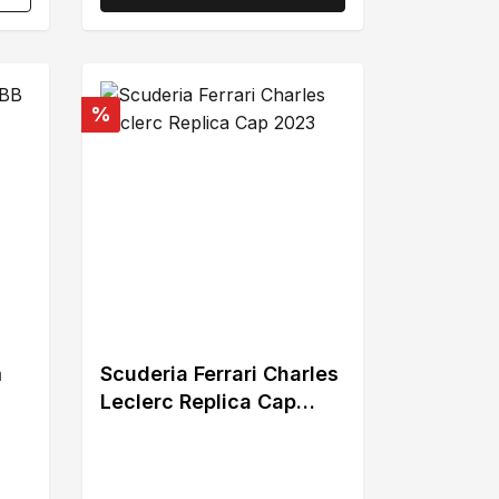
Rabatt
%
m
Scuderia Ferrari Charles
Leclerc Replica Cap
2023