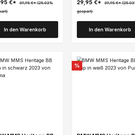
,95 €*
29,95 €*
39,95 €*
(25.03%
39,95 €*
(25.0
art)
gespart)
In den Warenkorb
In den Warenkorb
att
Rabatt
%