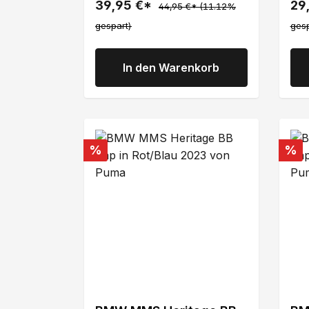
39,95 €*
29
44,95 €*
(11.12%
gespart)
gesp
In den Warenkorb
Rabatt
Rab
%
%