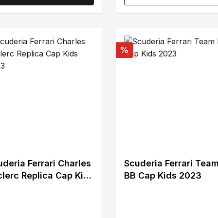
att
Rabatt
%
deria Ferrari Charles
Scuderia Ferrari Tea
lerc Replica Cap Kids
BB Cap Kids 2023
23