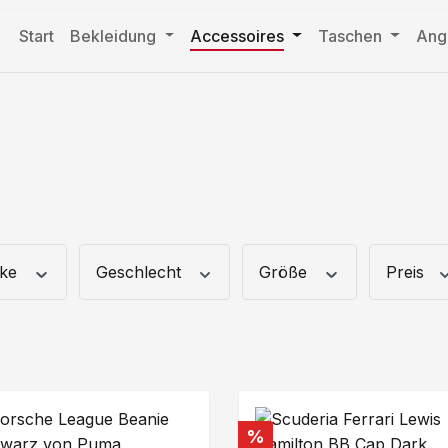
Start
Bekleidung
Accessoires
Taschen
Ang
rke
Geschlecht
Größe
Preis
att
Rabatt
%