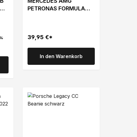
BB
MERCEDES AMG
PETRONAS FORMULA
ONE Baseball Cap
schwarz von Puma 2023
39,95 €*
8%
In den Warenkorb