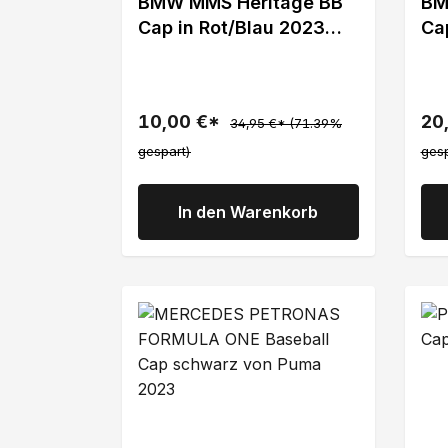
BMW MMS Heritage BB
BM
Cap in Rot/Blau 2023
Ca
von Puma
vo
10,00 €*
20
34,95 €*
(71.39%
gespart)
gesp
In den Warenkorb