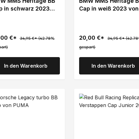
W MMS Heritage BB
BMW MMS Heritage 
p in schwarz 2023
Cap in weiß 2023 von
n Puma
Puma
,00 €*
20,00 €*
34,95 €*
(42.78%
34,95 €*
(42.7
art)
gespart)
In den Warenkorb
In den Warenkorb