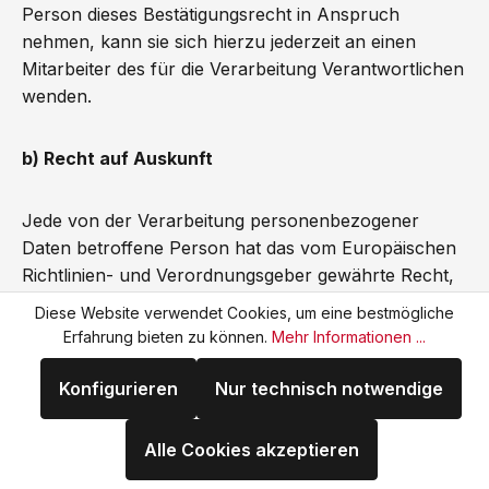
Person dieses Bestätigungsrecht in Anspruch
nehmen, kann sie sich hierzu jederzeit an einen
Mitarbeiter des für die Verarbeitung Verantwortlichen
wenden.
b) Recht auf Auskunft
Jede von der Verarbeitung personenbezogener
Daten betroffene Person hat das vom Europäischen
Richtlinien- und Verordnungsgeber gewährte Recht,
jederzeit von dem für die Verarbeitung
Diese Website verwendet Cookies, um eine bestmögliche
Verantwortlichen unentgeltliche Auskunft über die zu
Erfahrung bieten zu können.
Mehr Informationen ...
seiner Person gespeicherten personenbezogenen
Daten und eine Kopie dieser Auskunft zu erhalten.
Konfigurieren
Nur technisch notwendige
Ferner hat der Europäische Richtlinien- und
Verordnungsgeber der betroffenen Person Auskunft
Alle Cookies akzeptieren
über folgende Informationen zugestanden: