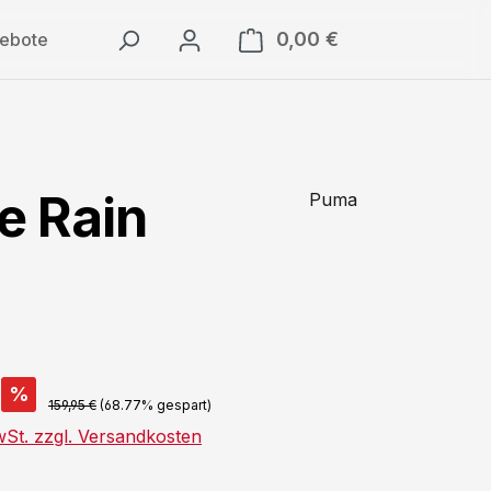
0,00 €
Warenkorb enthäl
ebote
e Rain
Puma
%
159,95 €
(68.77% gespart)
wSt. zzgl. Versandkosten