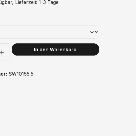
gbar, Lieferzeit: 1-3 Tage
ählen
: Gib den gewünschten Wert ein oder benutze die Schaltflächen
In den Warenkorb
er:
SW10155.5