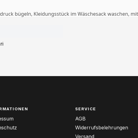
Aufdruck bügeln, Kleidungsstück im Wäschesack waschen, mi
ri
RMATIONEN
SERVICE
essum
AGB
nschutz
Widerrufsbelehrungen
Versand