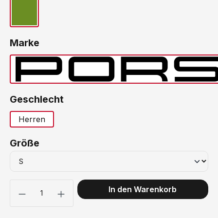
Green Moss
auswählen
Marke
Porsc
auswählen
Geschlecht
Herren
auswählen
Größe
Produkt Anzahl: Gib den gewünschten Wert ein oder benutze 
In den Warenkorb