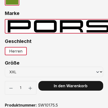
Green Moss
auswählen
Marke
Porsc
auswählen
Geschlecht
Herren
auswählen
Größe
Produkt Anzahl: Gib den gewünschten Wert ein oder benutze 
In den Warenkorb
Produktnummer:
SW10175.5