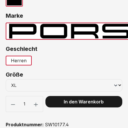
Schwarz
auswählen
Marke
Porsc
auswählen
Geschlecht
Herren
auswählen
Größe
Produkt Anzahl: Gib den gewünschten Wert ein oder benutze 
In den Warenkorb
Produktnummer:
SW10177.4