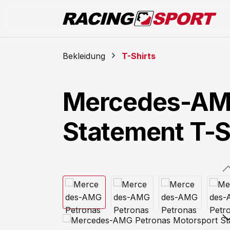
m Hauptinhalt springen
Zur Suche springen
Zur Hauptnavigation springen
Bekleidung
T-Shirts
Mercedes-AMG
Statement T-S
Bildergalerie überspringen