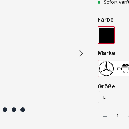
Sofort verfü
ausw
Farbe
Schwarz
ausw
Marke
Me
ausw
Größe
Produkt Anzahl