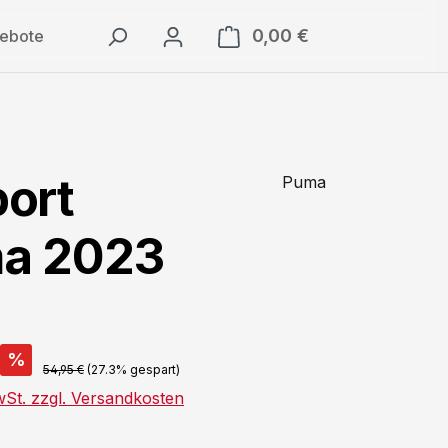
0,00 €
Warenkorb enthäl
ebote
ort
Puma
ma 2023
%
54,95 €
(27.3% gespart)
wSt. zzgl. Versandkosten