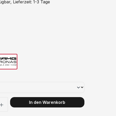
gbar, Lieferzeit: 1-3 Tage
ählen
ählen
rcedes
ählen
: Gib den gewünschten Wert ein oder benutze die Schaltflächen
In den Warenkorb